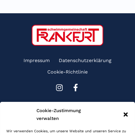
Impressum
Datenschutzerklärung
Cookie-Richtlinie
I
F
n
a
s
c
Sponsoren
t
e
Cookie-Zustimmung
a
b
verwalten
g
o
r
o
Wir verwenden Cookies, um unsere Website und unseren Service zu