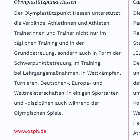
Olympiastützpunkt Hessen
Ca
Der Olympiastützpunkt Hessen unterstützt
Di
die Verbände, Athletinnen und Athleten,
Pa
Trainerinnen und Trainer nicht nur im
Ra
täglichen Training und in der
St
Grundbetreuung, sondern auch in Form der
„E
Schwerpunktbetreuung im Training,
De
bei Lehrgangsmaßnahmen, in Wettkämpfen,
un
Turnieren, Deutschen-, Europa- und
de
Weltmeisterschaften, in einigen Sportarten
um
und -disziplinen auch während der
Ko
Olympischen Spiele.
We
He
www.osph.de
At