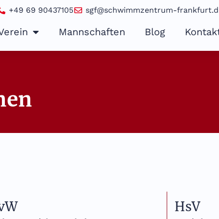
+49 69 90437105
sgf@schwimmzentrum-frankfurt.d
Verein
Mannschaften
Blog
Kontak
nen
vW
HsV