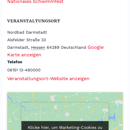
Nationales Schwimmfest
VERANSTALTUNGSORT
Nordbad Darmstadt
Alsfelder Straße 33
Google
Darmstadt
,
Hessen
64289
Deutschland
Karte anzeigen
Telefon
06151 13-480000
Veranstaltungsort-Website anzeigen
Klicke hier, um Marketing-Cookies zu
Klicke hier, um Marketing-Cookies zu