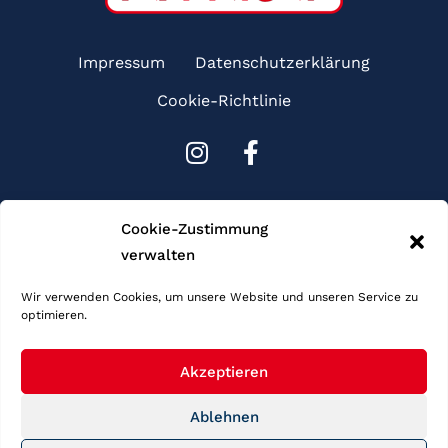
Impressum
Datenschutzerklärung
Cookie-Richtlinie
I
F
n
a
s
c
Sponsoren
t
e
Cookie-Zustimmung
a
b
verwalten
g
o
r
o
Wir verwenden Cookies, um unsere Website und unseren Service zu
optimieren.
a
k
m
-
f
Akzeptieren
Ablehnen