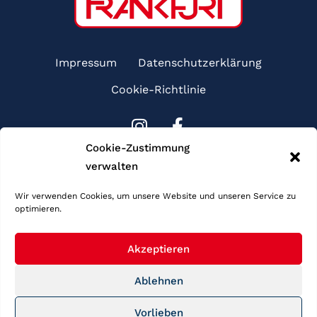
Impressum
Datenschutzerklärung
Cookie-Richtlinie
I
F
n
a
Cookie-Zustimmung
s
c
verwalten
Sponsoren
t
e
a
b
Wir verwenden Cookies, um unsere Website und unseren Service zu
g
o
optimieren.
r
o
a
k
Akzeptieren
m
-
Ablehnen
f
Vorlieben