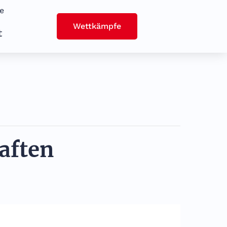
e
Wettkämpfe
t
aften