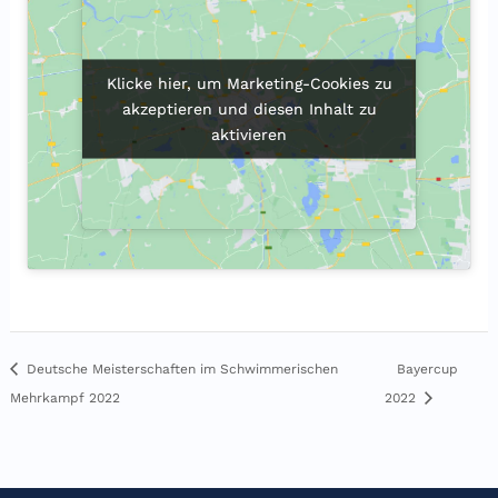
Klicke hier, um Marketing-Cookies zu
Klicke hier, um Marketing-Cookies zu
akzeptieren und diesen Inhalt zu
akzeptieren und diesen Inhalt zu
aktivieren
aktivieren
Bayercup
Deutsche Meisterschaften im Schwimmerischen
Mehrkampf 2022
2022