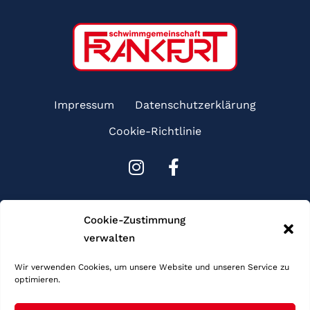
Impressum
Datenschutzerklärung
Cookie-Richtlinie
I
F
n
a
s
c
Sponsoren
t
e
Cookie-Zustimmung
a
b
verwalten
g
o
r
o
Wir verwenden Cookies, um unsere Website und unseren Service zu
optimieren.
a
k
m
-