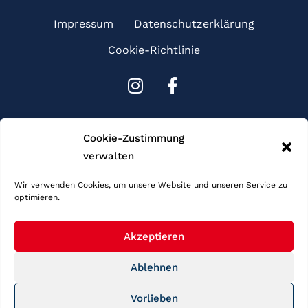
Impressum
Datenschutzerklärung
Cookie-Richtlinie
I
F
n
a
s
c
Sponsoren
t
e
Cookie-Zustimmung
a
b
verwalten
g
o
r
o
Wir verwenden Cookies, um unsere Website und unseren Service zu
optimieren.
a
k
m
-
f
Akzeptieren
Ablehnen
Copyright © 2026 Schwimmgemeinschaft Frankfurt. Alle Rechte
Vorlieben