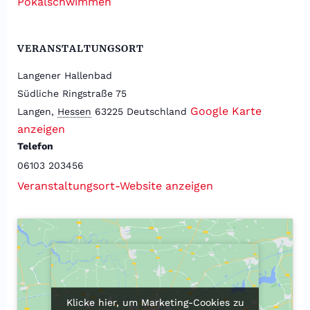
Pokalschwimmen
VERANSTALTUNGSORT
Langener Hallenbad
Südliche Ringstraße 75
Google Karte
Langen
,
Hessen
63225
Deutschland
anzeigen
Telefon
06103 203456
Veranstaltungsort-Website anzeigen
Klicke hier, um Marketing-Cookies zu
Klicke hier, um Marketing-Cookies zu