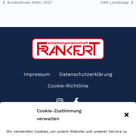
Bundesfinale DMSJ 2023
DMS Landesliga
Impressum
Datenschutzerklärung
Cookie-Richtlinie
I
F
n
a
Cookie-Zustimmung
s
c
verwalten
Sponsoren
t
e
a
b
Wir verwenden Cookies, um unsere Website und unseren Service zu