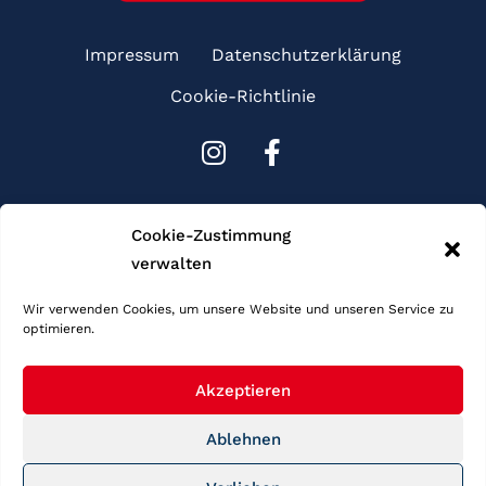
Impressum
Datenschutzerklärung
Cookie-Richtlinie
I
F
n
a
s
c
Sponsoren
t
e
Cookie-Zustimmung
a
b
verwalten
g
o
r
o
Wir verwenden Cookies, um unsere Website und unseren Service zu
optimieren.
a
k
m
-
f
Akzeptieren
Ablehnen
Copyright © 2026 Schwimmgemeinschaft Frankfurt. Alle Rechte