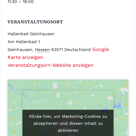
11:30 – 19:00
VERANSTALTUNGSORT
Hallenbad Gelnhausen
Am Hallenbad 1
Google
Gelnhausen
,
Hessen
63571
Deutschland
Karte anzeigen
Veranstaltungsort-Website anzeigen
Klicke hier, um Marketing-Cookies zu
Klicke hier, um Marketing-Cookies zu
akzeptieren und diesen Inhalt zu
akzeptieren und diesen Inhalt zu
aktivieren
aktivieren