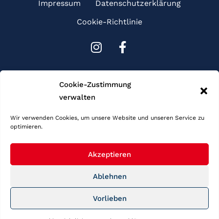
Impressum
Datenschutzerklärung
Cookie-Richtlinie
I
F
n
a
s
c
Sponsoren
t
e
Cookie-Zustimmung
a
b
verwalten
g
o
r
o
Wir verwenden Cookies, um unsere Website und unseren Service zu
optimieren.
a
k
m
-
f
Akzeptieren
Ablehnen
Copyright © 2026 Schwimmgemeinschaft Frankfurt. Alle Rechte
Vorlieben
vorbehalten.