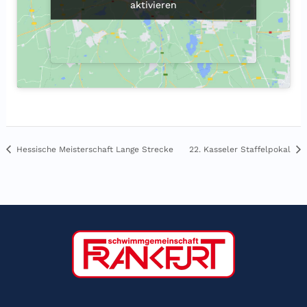
aktivieren
aktivieren
Hessische Meisterschaft Lange Strecke
22. Kasseler Staffelpokal