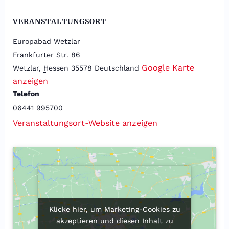
VERANSTALTUNGSORT
Europabad Wetzlar
Frankfurter Str. 86
Google Karte
Wetzlar
,
Hessen
35578
Deutschland
anzeigen
Telefon
06441 995700
Veranstaltungsort-Website anzeigen
Klicke hier, um Marketing-Cookies zu
Klicke hier, um Marketing-Cookies zu
akzeptieren und diesen Inhalt zu
akzeptieren und diesen Inhalt zu