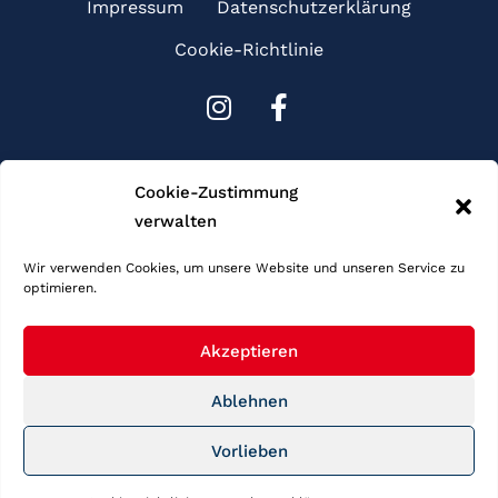
Impressum
Datenschutzerklärung
Cookie-Richtlinie
I
F
n
a
s
c
Sponsoren
t
e
Cookie-Zustimmung
a
b
verwalten
g
o
r
o
Wir verwenden Cookies, um unsere Website und unseren Service zu
optimieren.
a
k
m
-
f
Akzeptieren
Ablehnen
Copyright © 2026 Schwimmgemeinschaft Frankfurt. Alle Rechte
Vorlieben
vorbehalten.