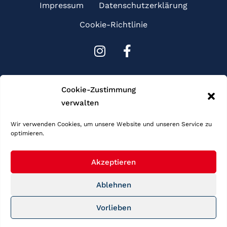
Impressum
Datenschutzerklärung
Cookie-Richtlinie
I
F
n
a
s
c
Sponsoren
t
e
Cookie-Zustimmung
a
b
verwalten
g
o
r
o
Wir verwenden Cookies, um unsere Website und unseren Service zu
optimieren.
a
k
m
-
f
Akzeptieren
Ablehnen
Copyright © 2026 Schwimmgemeinschaft Frankfurt. Alle Rechte
Vorlieben
vorbehalten.