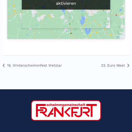
aktivieren
aktivieren
16. Winterschwimmfest Wetzlar
23. Euro Meet