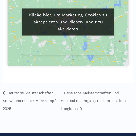
Klicke hier, um Marketing-Cookies zu
Klicke hier, um Marketing-Cookies zu
akzeptieren und diesen Inhalt zu
akzeptieren und diesen Inhalt zu
aktivieren
aktivieren
Hessische Meisterschaften und
Deutsche Meisterschaften
Schwimmerischer Mehrkampf
Hessische Jahrgangsmeisterschaften
2025
Langbahn