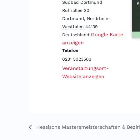
Südbad Dortmund
K
K
Ruhrallee 30
Dortmund
,
Nordrhein-
Westfalen
44139
Google Karte
Deutschland
anzeigen
Telefon
0231 5023503
Veranstaltungsort-
Website anzeigen
Hessische Mastersmeisterschaften & Bezir