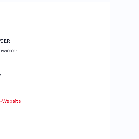
LTER
chwimm-
0
r-Website