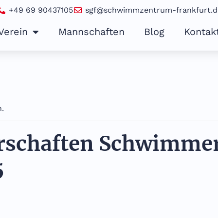
+49 69 90437105
sgf@schwimmzentrum-frankfurt.d
Verein
Mannschaften
Blog
Kontak
n.
rschaften Schwimmer
5