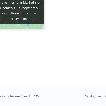
licke hier, um Marketing-
licke hier, um Marketing-
Cookies zu akzeptieren
Cookies zu akzeptieren
und diesen Inhalt zu
und diesen Inhalt zu
aktivieren
aktivieren
kskindervergleich 2025
Deutsche J