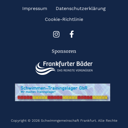
Impressum
Datenschutzerklärung
Cookie-Richtlinie
I
F
n
a
s
c
Sponsoren
t
e
a
b
g
o
r
o
a
k
m
-
f
Copyright © 2026 Schwimmgemeinschaft Frankfurt. Alle Rechte